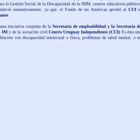
para la Gestión Social de la Discapacidad de la IMM, centros educativos público
ortaleció sustantivamente, ya que, el Fondo de las Américas aprobó al
CUI
e
anos
.
una iniciativa conjunta de la
Secretaría de empleabilidad y la Secretaría d
- IM
y de la sociación civil
Centro Uruguay Independiente (CUI)
Es ésta un
blación con discapacidad intelectual o física, problemas de salud mental, o e