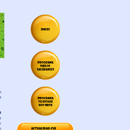
o
a
O
n
y
e