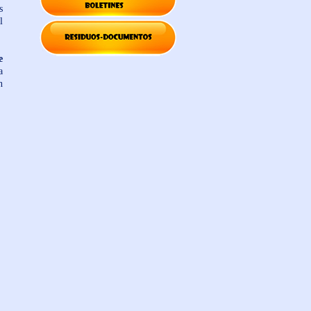
s
l
e
a
n