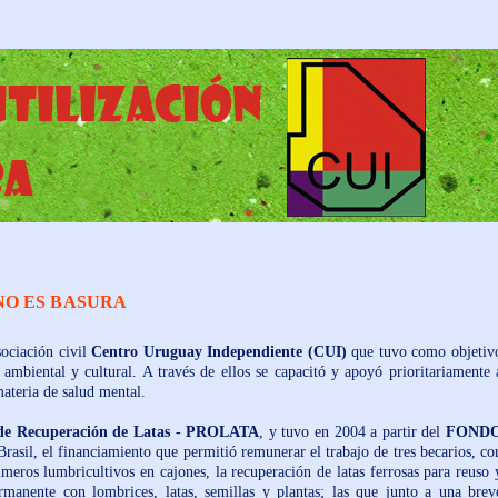
NO ES BASURA
iación civil
Centro Uruguay Independiente (CUI)
que tuvo como objetiv
ambiental y cultural. A través de ellos se capacitó y apoyó prioritariamente 
materia de salud mental.
de Recuperación de Latas - PROLATA
, y tuvo en 2004 a partir del
FOND
asil, el financiamiento que permitió remunerar el trabajo de tres becarios, co
imeros lumbricultivos en cajones, la recuperación de latas ferrosas para reuso 
manente con lombrices, latas, semillas y plantas; las que junto a una brev